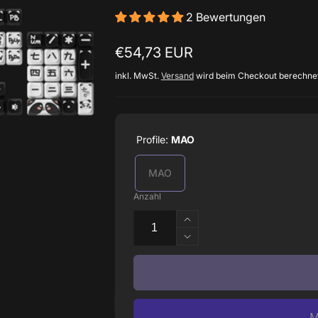
2 Bewertungen
Normaler
€54,73 EUR
Preis
inkl. MwSt.
Versand
wird beim Checkout berechne
Profile:
MAO
MAO
Anzahl
Erhöhe
die
Verringere
Menge
die
für
Menge
Panda
für
MAO
Panda
Tastenkappen
MAO