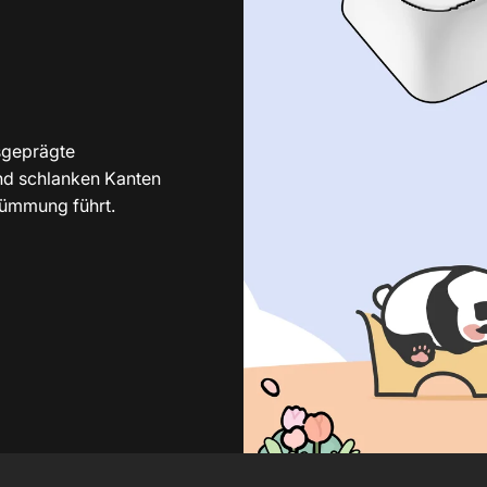
sgeprägte
und schlanken Kanten
rümmung führt.