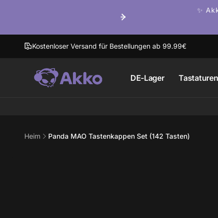
Direkt
✨ Akk
zum
Inhalt
Kostenloser Versand für Bestellungen ab 99.99€
DE-Lager
Tastature
Heim
Panda MAO Tastenkappen Set (142 Tasten)
Zu
Produktinformationen
springen