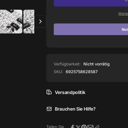
Set
Tastenkappen
(142
Set
Weite
Tasten)
(142
Tasten)
Not
Verfügbarkeit:
Nicht vorrätig
SKU:
6925758628587
Versandpolitik
Brauchen Sie Hilfe?
Teilen Sie