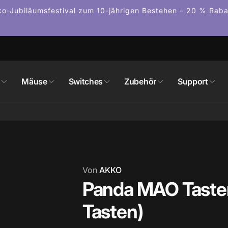
o-Jubiläumsfestival zum 10-jährigen Bestehen – 20 % Rab
n
Mäuse
Switches
Zubehör
Support
Von
AKKO
Panda MAO Taste
Tasten)