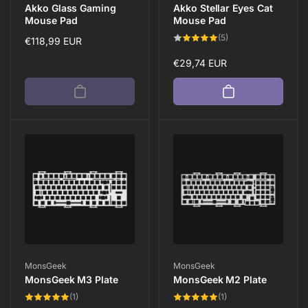
Akko Glass Gaming
Akko Stellar Eyes Cat
Mouse Pad
Mouse Pad
5
(5)
Normaler
€118,99 EUR
Bewertungen
insgesamt
Preis
Normaler
€29,74 EUR
Preis
Anbieter:
Anbieter:
MonsGeek
MonsGeek
MonsGeek M3 Plate
MonsGeek M2 Plate
1
1
(1)
(1)
Bewertungen
Bewertungen