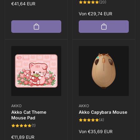
20
(20)
Normaler
€41,64 EUR
Bewertungen
insgesamt
Preis
Normaler
Von
€29,74 EUR
Preis
Anbieter:
Anbieter:
AKKO
AKKO
Akko Cat Theme
Akko Capybara Mouse
Mouse Pad
4
(4)
Bewertungen
1
(1)
insgesamt
Bewertungen
Normaler
Von
€35,69 EUR
insgesamt
Normaler
€11,89 EUR
Preis