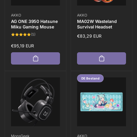
Anbieter:
Anbieter:
AKKO
AKKO
AG ONE 3950 Hatsune
MA02W Wasteland
Miku Gaming Mouse
Survival Headset
5
(5)
Normaler
€83,29 EUR
Bewertungen
insgesamt
Preis
Normaler
€95,19 EUR
Preis
DE Bestand
Anbieter:
Anbieter:
MonsGeek
AKKO