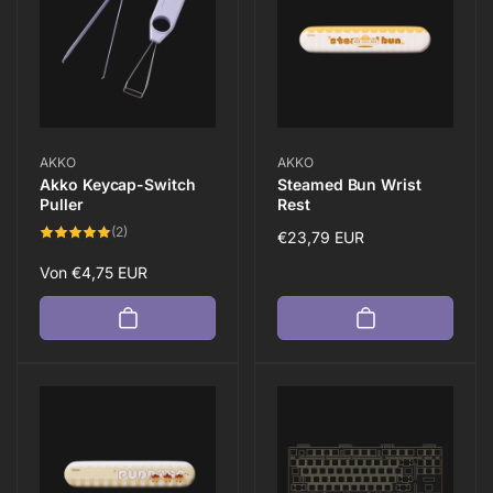
Anbieter:
Anbieter:
AKKO
AKKO
Akko Keycap-Switch
Steamed Bun Wrist
Puller
Rest
2
(2)
Normaler
€23,79 EUR
Bewertungen
insgesamt
Preis
Normaler
Von
€4,75 EUR
Preis