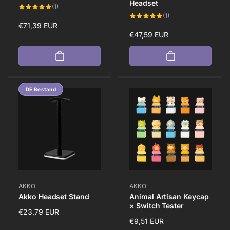
Headset
1
(1)
Bewertungen
1
(1)
insgesamt
Bewertungen
Normaler
€71,39 EUR
insgesamt
Normaler
€47,59 EUR
Preis
Preis
DE Bestand
Anbieter:
Anbieter:
AKKO
AKKO
Akko Headset Stand
Animal Artisan Keycap
× Switch Tester
Normaler
€23,79 EUR
Normaler
€9,51 EUR
Preis