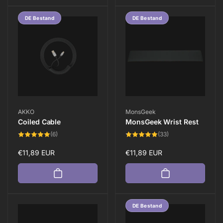
DE Bestand
DE Bestand
Anbieter:
Anbieter:
AKKO
MonsGeek
Coiled Cable
MonsGeek Wrist Rest
6
33
(6)
(33)
Bewertungen
Bewertungen
insgesamt
insgesamt
Normaler
€11,89 EUR
Normaler
€11,89 EUR
Preis
Preis
DE Bestand