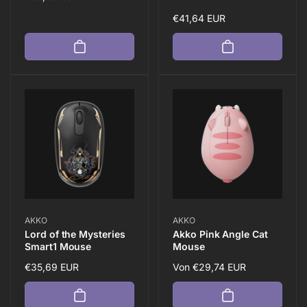
Bewertungen
insgesamt
Preis
Normaler
€41,64 EUR
Preis
Anbieter:
Anbieter:
AKKO
AKKO
Lord of the Mysteries
Akko Pink Angle Cat
Smart1 Mouse
Mouse
Normaler
€35,69 EUR
Normaler
Von
€29,74 EUR
Preis
Preis