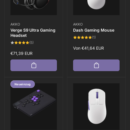
Anbieter:
Anbieter:
AKKO
AKKO
Verge S9 Ultra Gaming
Dash Gaming Mouse
Headset
1
(1)
Bewertungen
5
(5)
insgesamt
Bewertungen
Normaler
Von
€41,64 EUR
insgesamt
Normaler
€71,39 EUR
Preis
Preis
Spare 5%
Neueinzug