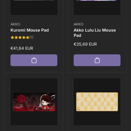
Anbieter:
Anbieter:
AKKO
AKKO
Kuromi Mouse Pad
Akko Lulu Liu Mouse
Pad
1
(1)
Bewertungen
Normaler
€35,69 EUR
insgesamt
Normaler
€41,64 EUR
Preis
Preis