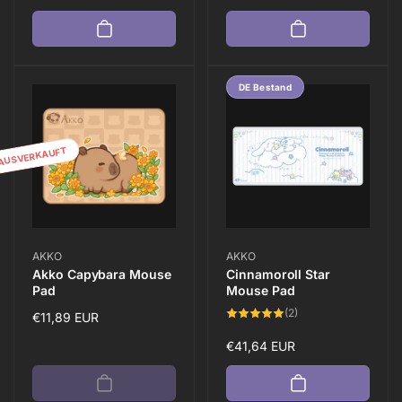
Preis
DE Bestand
AUSVERKAUFT
Anbieter:
Anbieter:
AKKO
AKKO
Akko Capybara Mouse
Cinnamoroll Star
Pad
Mouse Pad
2
(2)
Normaler
€11,89 EUR
Bewertungen
insgesamt
Preis
Normaler
€41,64 EUR
Preis