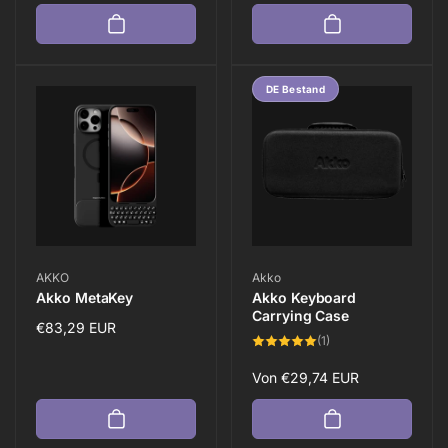
Preis
DE Bestand
Anbieter:
Anbieter:
AKKO
Akko
Akko MetaKey
Akko Keyboard
Carrying Case
Normaler
€83,29 EUR
1
(1)
Preis
Bewertungen
insgesamt
Normaler
Von
€29,74 EUR
Preis