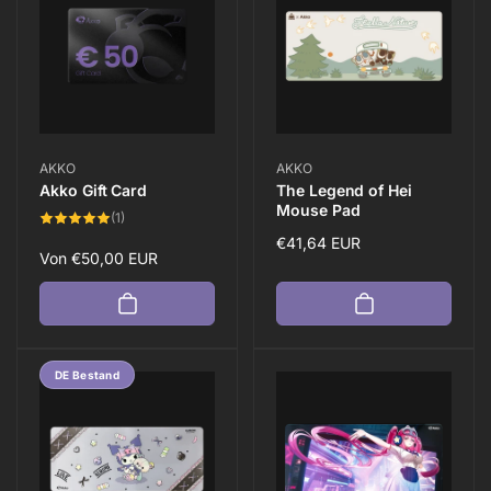
Anbieter:
Anbieter:
AKKO
AKKO
Akko Gift Card
The Legend of Hei
Mouse Pad
1
(1)
Bewertungen
Normaler
€41,64 EUR
insgesamt
Normaler
Von
€50,00 EUR
Preis
Preis
DE Bestand