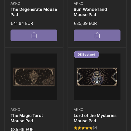
Anbieter:
Anbieter:
AKKO
AKKO
The Degenerate Mouse
Bun Wonderland
Pad
Mouse Pad
Normaler
€41,64 EUR
Normaler
€35,69 EUR
Preis
Preis
DE Bestand
Anbieter:
Anbieter:
AKKO
AKKO
The Magic Tarot
Lord of the Mysteries
Mouse Pad
Mouse Pad
2
(2)
Normaler
€35,69 EUR