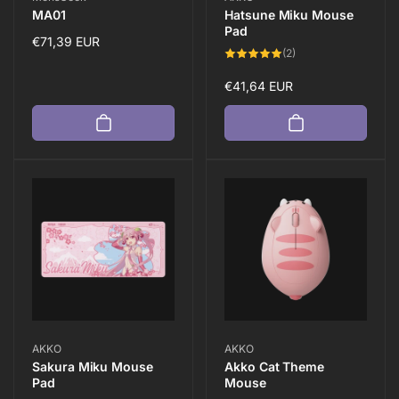
MA01
Hatsune Miku Mouse
Pad
Normaler
€71,39 EUR
2
(2)
Preis
Bewertungen
insgesamt
Normaler
€41,64 EUR
Preis
Anbieter:
Anbieter:
AKKO
AKKO
Sakura Miku Mouse
Akko Cat Theme
Pad
Mouse