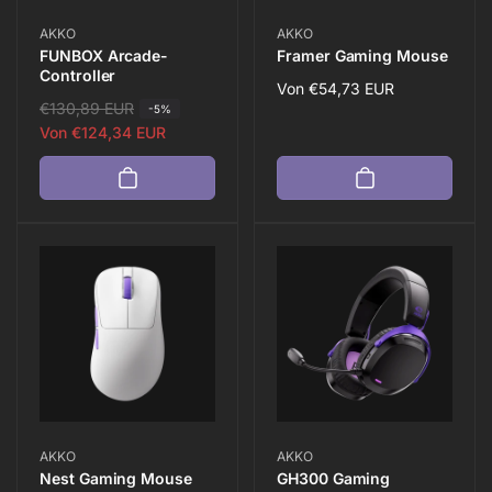
Anbieter:
Anbieter:
AKKO
AKKO
FUNBOX Arcade-
Framer Gaming Mouse
Controller
Normaler
Von
€54,73 EUR
N
€130,89 EUR
V
-5%
Preis
o
e
Von
€124,34 EUR
r
r
m
k
a
a
l
u
e
f
r
s
P
p
r
r
e
e
i
i
s
s
Anbieter:
Anbieter:
AKKO
AKKO
Nest Gaming Mouse
GH300 Gaming