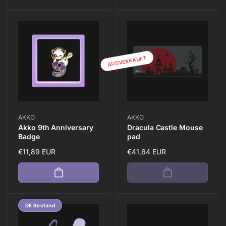
AUSVERKAUFT
Anbieter:
Anbieter:
AKKO
AKKO
Akko 9th Anniversary
Dracula Castle Mouse
Badge
pad
Normaler
€11,89 EUR
Normaler
€41,64 EUR
Preis
Preis
DE Bestand