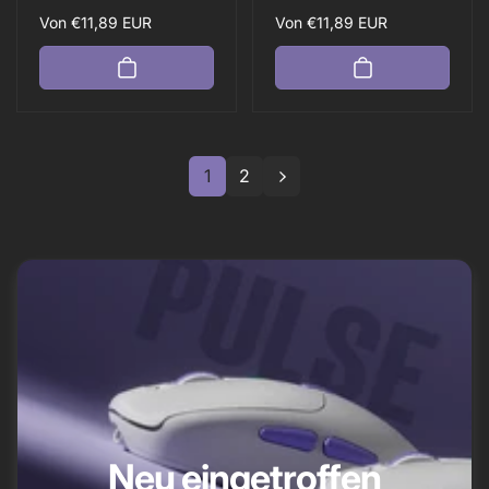
insgesamt
insgesamt
Normaler
Von
€11,89 EUR
Normaler
Von
€11,89 EUR
Preis
Preis
1
2
Neu eingetroffen