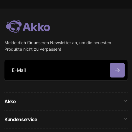
Melde dich für unseren Newsletter an, um die neuesten
Produkte nicht zu verpassen!
E
-
M
Akko
a
i
l
Kundenservice