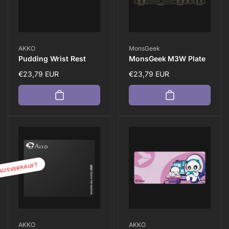
Anbieter:
Anbieter:
AKKO
MonsGeek
Pudding Wrist Rest
MonsGeek M3W Plate
Normaler
€23,79 EUR
Normaler
€23,79 EUR
Preis
Preis
AUSVERKAUFT
Anbieter:
Anbieter:
AKKO
AKKO