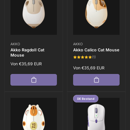
Anbieter:
Anbieter:
AKKO
AKKO
Akko Ragdoll Cat
Akko Calico Cat Mouse
Mouse
1
(1)
Bewertungen
Normaler
Von
€35,69 EUR
insgesamt
Normaler
Von
€35,69 EUR
Preis
Preis
Spare 25%
DE Bestand