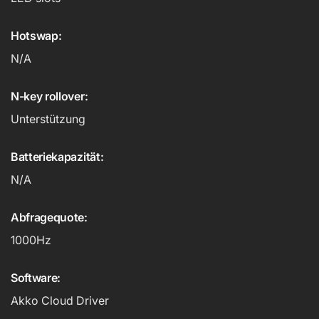
Hotswap:
N/A
N-key rollover:
Unterstützung
Batteriekapazität:
N/A
Abfragequote:
1000Hz
Software:
Akko Cloud Driver