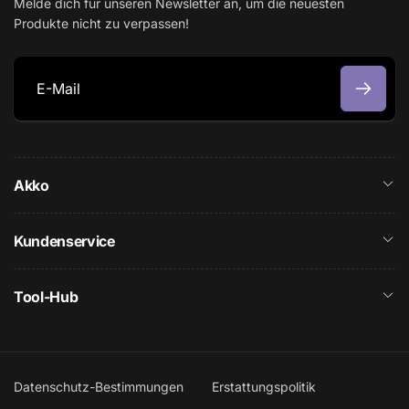
Melde dich für unseren Newsletter an, um die neuesten
Produkte nicht zu verpassen!
E
-
M
Akko
a
i
l
Kundenservice
Tool-Hub
Datenschutz-Bestimmungen
Erstattungspolitik