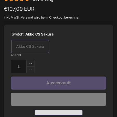
Normaler
€107,09 EUR
Preis
inkl. MwSt.
Versand
wird beim Checkout berechnet
Switch:
Akko CS Sakura
Akko CS Sakura
Anzahl
Erhöhe
die
Verringere
Menge
die
für
Menge
Ausverkauft
Cinnamoroll
für
3087v2
Cinnamoroll
3087v2