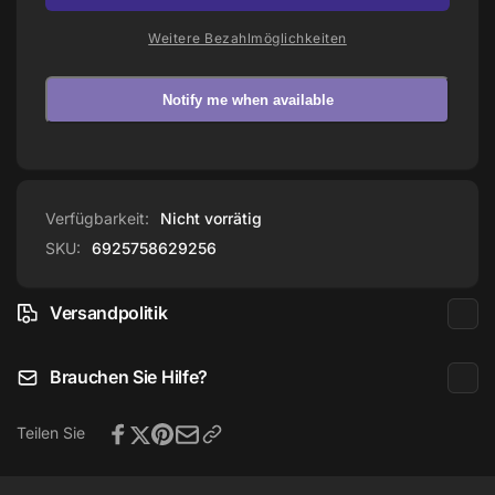
Tastenkappen
FR
Set
Tastenkappen
Weitere Bezahlmöglichkeiten
(110
Set
Tasten)
(110
Tasten)
Notify me when available
Verfügbarkeit:
Nicht vorrätig
SKU:
6925758629256
Versandpolitik
Brauchen Sie Hilfe?
Teilen Sie