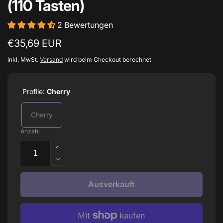
(110 Tasten)
2 Bewertungen
Normaler
€35,69 EUR
Preis
inkl. MwSt.
Versand
wird beim Checkout berechnet
Profile:
Cherry
Cherry
Anzahl
Erhöhe
die
Verringere
Menge
die
für
Menge
Ausverkauft
BOW
für
ISO
BOW
FR
ISO